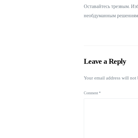
Оставайтесь трезвым. Из
необдуманным решениям
Leave a Reply
Your email address will not
Comment
*