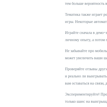
тем больше вероятность 
Тематика также играет ро
игры. Некоторые автомат
Играйте сначала в демо-
личному опыту, а потом п
Не забывайте про мобиль
может увеличить ваши ша
Проверяйте отзывы други
и реально ли выигрыват
вам оставаться на связи,
Экспериментируйте! Проб
только шанс на выигрыш, 