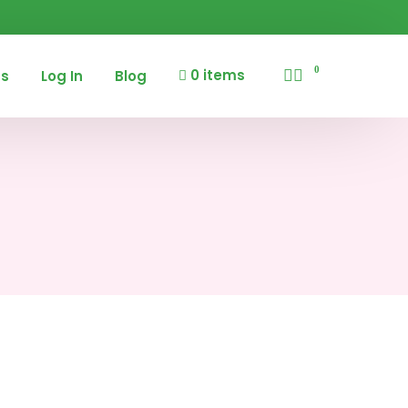
0
0 items
us
Log In
Blog