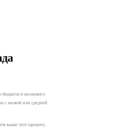
ада
о бюджета и желаемого
ы с низкой или средней
Чем выше этот процент,