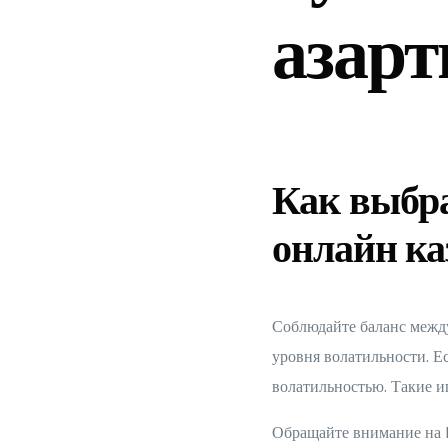
азарт
Как выбра
онлайн ка
Соблюдайте баланс межд
уровня волатильности. Е
волатильностью. Такие и
Обращайте внимание на R