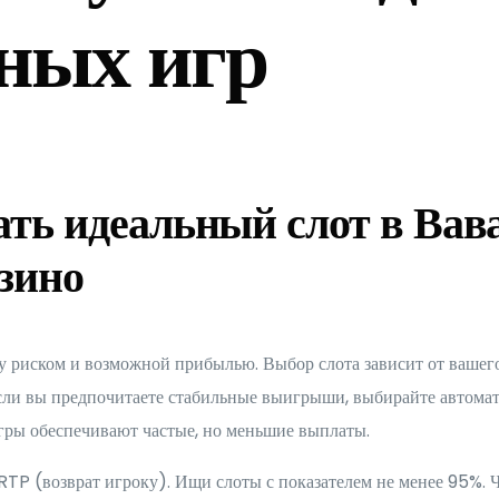
ных игр
ть идеальный слот в Вав
зино
у риском и возможной прибылью. Выбор слота зависит от вашег
сли вы предпочитаете стабильные выигрыши, выбирайте автомат
гры обеспечивают частые, но меньшие выплаты.
TP (возврат игроку). Ищи слоты с показателем не менее 95%. 