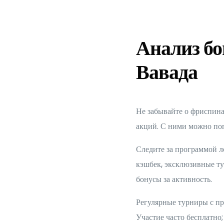
Анализ бо
Вавада
Не забывайте о фриспина
акций. С ними можно поп
Следите за программой л
кэшбек, эксклюзивные т
бонусы за активность.
Регулярные турниры с пр
Участие часто бесплатно