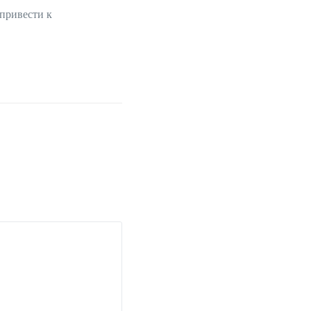
 привести к